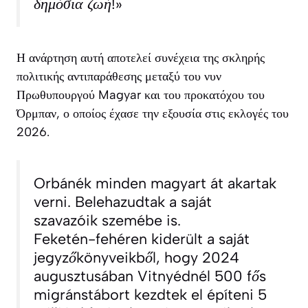
δημόσια ζωή!»
Η ανάρτηση αυτή αποτελεί συνέχεια της σκληρής
πολιτικής αντιπαράθεσης μεταξύ του νυν
Πρωθυπουργού Magyar και του προκατόχου του
Όρμπαν, ο οποίος έχασε την εξουσία στις εκλογές του
2026.
Orbánék minden magyart át akartak
verni. Belehazudtak a saját
szavazóik szemébe is.
Feketén-fehéren kiderült a saját
jegyzőkönyveikből, hogy 2024
augusztusában Vitnyédnél 500 fős
migránstábort kezdtek el építeni 5