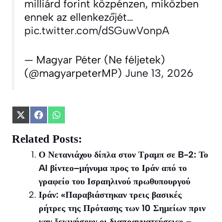
milliárd forint közpénzen, miközben
ennek az ellenkezőjét…
pic.twitter.com/dSGuwVonpA
— Magyar Péter (Ne féljetek)
(@magyarpeterMP)
June 13, 2026
Share
Share
Share
on
on
on
X
Facebook
WhatsApp
Related Posts:
(Twitter)
Ο Νετανιάχου δίπλα στον Τραμπ σε B-2: Το
AI βίντεο–μήνυμα προς το Ιράν από το
γραφείο του Ισραηλινού πρωθυπουργού
Ιράν: «Παραβιάστηκαν τρεις βασικές
ρήτρες της Πρότασης των 10 Σημείων πριν
καν ξεκινήσουν οι διαπραγματεύσεις» –