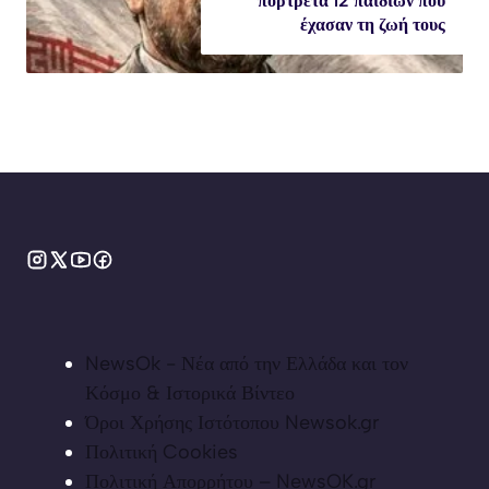
πορτρέτα 12 παιδιών που
έχασαν τη ζωή τους
NewsOk - Νέα από την Ελλάδα και τον
Κόσμο & Ιστορικά Βίντεο
Όροι Χρήσης Ιστότοπου Newsok.gr
Πολιτική Cookies
Πολιτική Απορρήτου – NewsOK.gr