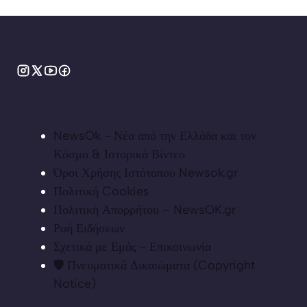
NewsOk - Νέα από την Ελλάδα και τον
Κόσμο & Ιστορικά Βίντεο
Όροι Χρήσης Ιστότοπου Newsok.gr
Πολιτική Cookies
Πολιτική Απορρήτου – NewsOK.gr
Ροή Ειδήσεων
Σχετικά με Εμάς - Επικοινωνία
🛡️ Πνευματικά Δικαιώματα (Copyright
Notice)