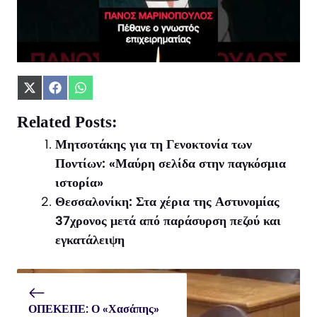
Share
Share
Share
on
on
on
X
Facebook
WhatsApp
Related Posts:
(Twitter)
Μητσοτάκης για τη Γενοκτονία των
Ποντίων: «Μαύρη σελίδα στην παγκόσμια
ιστορία»
Θεσσαλονίκη: Στα χέρια της Αστυνομίας
37χρονος μετά από παράσυρση πεζού και
εγκατάλειψη
ΟΠΕΚΕΠΕ: Ο «Χασάπης»