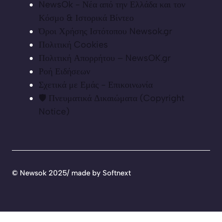
NewsOk - Νέα από την Ελλάδα και τον
Κόσμο & Ιστορικά Βίντεο
Όροι Χρήσης Ιστότοπου Newsok.gr
Πολιτική Cookies
Πολιτική Απορρήτου – NewsOK.gr
Ροή Ειδήσεων
Σχετικά με Εμάς - Επικοινωνία
🛡️ Πνευματικά Δικαιώματα (Copyright
Notice)
©
Newsok 2025/ made by
Softnext