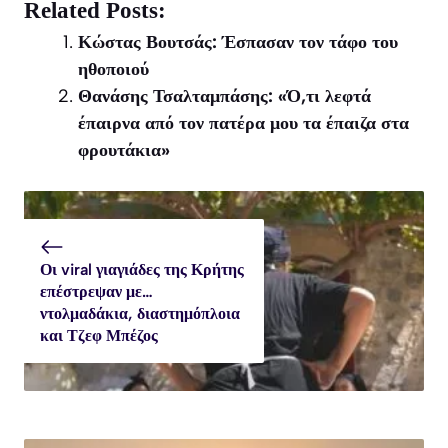
X
Facebook
WhatsApp
Related Posts:
(Twitter)
Κώστας Βουτσάς: Έσπασαν τον τάφο του
ηθοποιού
Θανάσης Τσαλταμπάσης: «Ό,τι λεφτά
έπαιρνα από τον πατέρα μου τα έπαιζα στα
φρουτάκια»
Οι viral γιαγιάδες της Κρήτης
επέστρεψαν με…
ντολμαδάκια, διαστημόπλοια
και Τζεφ Μπέζος