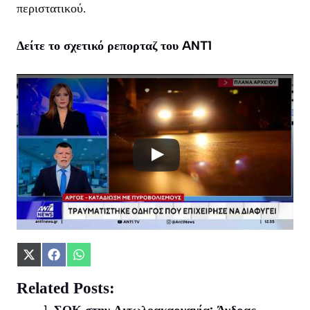
περιστατικού.
Δείτε το σχετικό ρεπορταζ του ANT1
Share
Share
Share
on
on
on
X
Facebook
WhatsApp
Related Posts:
(Twitter)