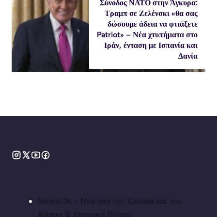
Σύνοδος ΝΑΤΟ στην Άγκυρα:
Τραμπ σε Ζελένσκι «θα σας
δώσουμε άδεια να φτιάξετε
Patriot» – Νέα χτυπήματα στο
Ιράν, ένταση με Ισπανία και
Δανία
NewsOk - Νέα από την Ελλάδα και τον
Κόσμο & Ιστορικά Βίντεο