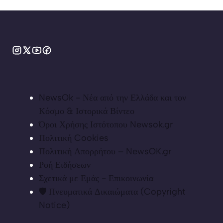
NewsOk - Νέα από την Ελλάδα και τον
Κόσμο & Ιστορικά Βίντεο
Όροι Χρήσης Ιστότοπου Newsok.gr
Πολιτική Cookies
Πολιτική Απορρήτου – NewsOK.gr
Ροή Ειδήσεων
Σχετικά με Εμάς - Επικοινωνία
🛡️ Πνευματικά Δικαιώματα (Copyright
Notice)