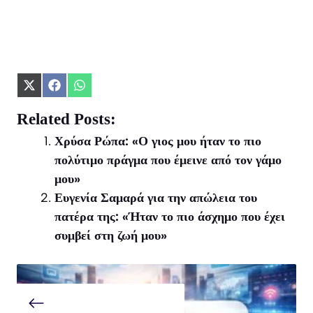
Share
Share
Share
on
on
on
X
Facebook
WhatsApp
Related Posts:
(Twitter)
Χρύσα Ρώπα: «Ο γιος μου ήταν το πιο
πολύτιμο πράγμα που έμεινε από τον γάμο
μου»
Ευγενία Σαμαρά για την απώλεια του
πατέρα της: «Ήταν το πιο άσχημο που έχει
συμβεί στη ζωή μου»