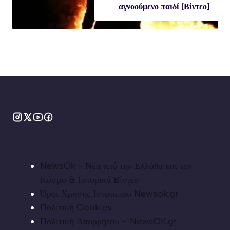
αγνοούμενο παιδί [Βίντεο]
NewsOk - Νέα από την Ελλάδα και τον
Κόσμο & Ιστορικά Βίντεο
Όροι Χρήσης Ιστότοπου Newsok.gr
Πολιτική Cookies
Πολιτική Απορρήτου – NewsOK.gr