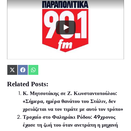
Share
Share
Share
on
on
on
X
Facebook
WhatsApp
Related Posts:
(Twitter)
Κ. Μητσοτάκης σε Ζ. Κωνσταντοπούλου:
«Σήμερα, ημέρα θανάτου του Στάλιν, δεν
χρειάζεται να τον τιμάτε με αυτό τον τρόπο»
Τροχαίο στο Φαληράκι Ρόδου: 49χρονος
έχασε τη ζωή του όταν ανετράπη η μηχανή