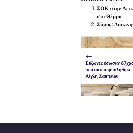
(Twitter)
ΣΟΚ στην Αιτωλ
στο Θέρμο
Σάμος: Διακινη
Εύζωνες έσωσαν 67χρ
που αυτοπυρπολήθηκε 
Αίγλη Ζαππείου