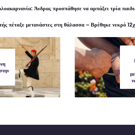
οακαρνανία: Άνδρας προσπάθησε να αρπάξει τρία παιδιά
τής πέταξε μετανάστες στη θάλασσα – Βρέθηκε νεκρό 12χ
ονη
στην
με
ν