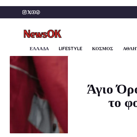
Μετάβαση
σε
περιεχόμενο
ΕΛΛΑΔΑ
LIFESTYLE
ΚΟΣΜΟΣ
ΑΘΛΗ
Άγιο Όρ
το φ