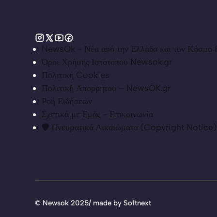
NewsOk - Νέα από την Ελλάδα και τον Κόσμο &
Όροι Χρήσης Ιστότοπου Newsok.gr
Πολιτική Cookies
Πολιτική Απορρήτου – NewsOK.gr
Ροή Ειδήσεων
Σχετικά με Εμάς - Επικοινωνία
🛡️ Πνευματικά Δικαιώματα (Copyright Notice)
©
Newsok 2025/ made by
Softnext